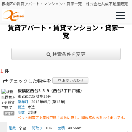
板橋区の賃貸アパート・マンション・貸家一覧｜株式会社共成不動産販売
賃貸アパート・賃貸マンション・貸家一
覧
検索条件を変更
1
件
チェックした物件を
お問い合わせ
板橋区西台3-3-9（西台3丁目戸建）
東武練馬駅
徒歩12分
築年月
2013年05月
(築13年)
構造
木造
階数
2階建
戸建て
ペット飼育可♪築浅戸建！角地に存し、開放感のあるお住まいです。
2
階数
間取り
1DK
面積
40.56m
全室