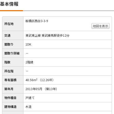
基本情報
板橋区西台3-3-9
所在地
地図を表示
交通
東武東上線 東武練馬駅徒歩12分
間取り
1DK
間取り詳細
－
階数
2階建
所在階
－
2
専有面積
40.56m
（12.26坪）
築年月
2013年05月
（築13年）
物件種目
戸建て
建物構造
木造