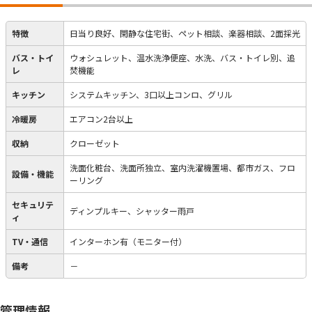
特徴
日当り良好、閑静な住宅街、ペット相談、楽器相談、2面採光
バス・トイ
ウォシュレット、温水洗浄便座、水洗、バス・トイレ別、追
レ
焚機能
キッチン
システムキッチン、3口以上コンロ、グリル
冷暖房
エアコン2台以上
収納
クローゼット
洗面化粧台、洗面所独立、室内洗濯機置場、都市ガス、フロ
設備・機能
ーリング
セキュリテ
ディンプルキー、シャッター雨戸
ィ
TV・通信
インターホン有（モニター付）
備考
－
管理情報