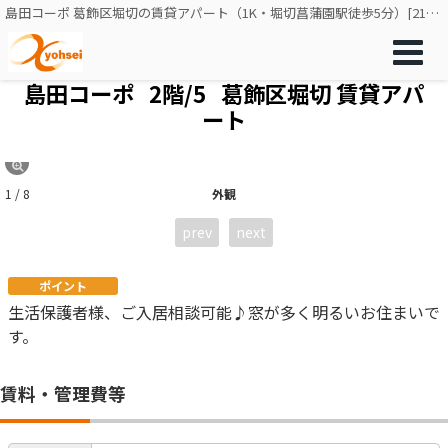
島田コーポ 葛飾区堀切の賃貸アパート（1K・堀切菖蒲園駅徒歩5分）[21106]
島田コーポ
2階/5
葛飾区堀切 賃貸アパ
ート
1 / 8
外観
prev
next
ポイント
生活保護者様、ご入居相談可能♪窓が多く明るいお住まいで
す。
賃料・管理費等