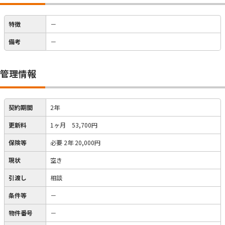
特徴
－
備考
－
管理情報
契約期間
2年
更新料
1ヶ月 53,700円
保険等
必要
2年 20,000円
現状
空き
引渡し
相談
条件等
－
物件番号
－