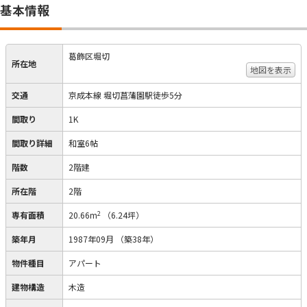
基本情報
葛飾区堀切
所在地
地図を表示
交通
京成本線 堀切菖蒲園駅徒歩5分
間取り
1K
間取り詳細
和室6帖
階数
2階建
所在階
2階
2
専有面積
20.66m
（6.24坪）
築年月
1987年09月
（築38年）
物件種目
アパート
建物構造
木造